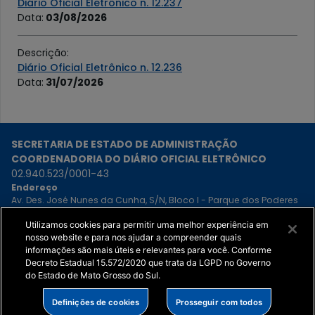
Diário Oficial Eletrônico n. 12.237
Data
:
03/08/2026
Descrição
:
Diário Oficial Eletrônico n. 12.236
Data
:
31/07/2026
SECRETARIA DE ESTADO DE ADMINISTRAÇÃO
COORDENADORIA DO DIÁRIO OFICIAL ELETRÔNICO
02.940.523/0001-43
Endereço
Av. Des. José Nunes da Cunha, S/N, Bloco I - Parque dos Poderes
- Campo Grande - MS, 79031-310
Atendimento
Utilizamos cookies para permitir uma melhor experiência em
(67) 3318-1480
- Municipalidade e Publicação a pedido
nosso website e para nos ajudar a compreender quais
(67) 3318-1481
- Recebimento de matérias do Poder Executivo
informações são mais úteis e relevantes para você. Conforme
(67) 3318-1420
- Demais assuntos
Decreto Estadual 15.572/2020 que trata da LGPD no Governo
do Estado de Mato Grosso do Sul.
Definições de cookies
Prosseguir com todos